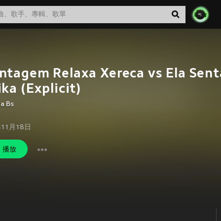
tagem Relaxa Xereca vs Ela Sent
ka (Explicit)
da Bs
年11月18日
播放