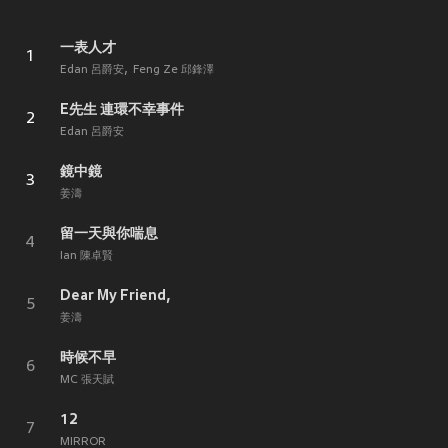
一表人才
1
Edan 呂爵安
Feng Ze 邱鋒澤
E先生 連環不幸事件
2
Edan 呂爵安
鏡中鏡
3
姜濤
留一天與你喘息
4
Ian 陳卓賢
Dear My Friend,
5
姜濤
時候不早
6
MC 張天賦
12
7
MIRROR