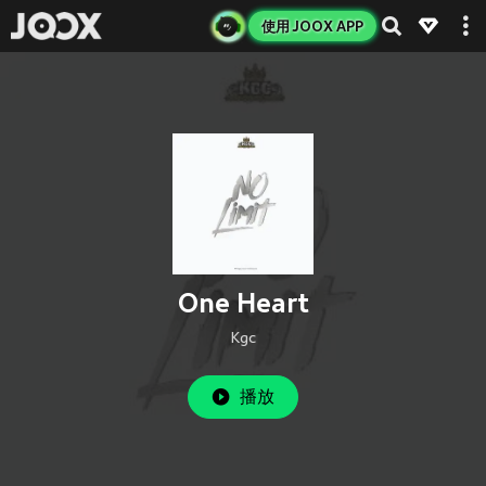
使用 JOOX APP
One Heart
Kgc
播放