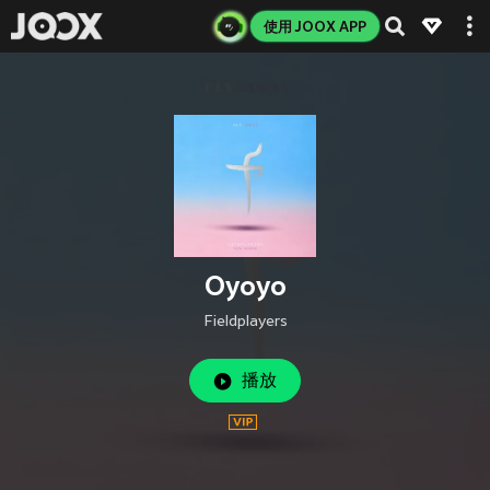
使用 JOOX APP
Oyoyo
Fieldplayers
播放