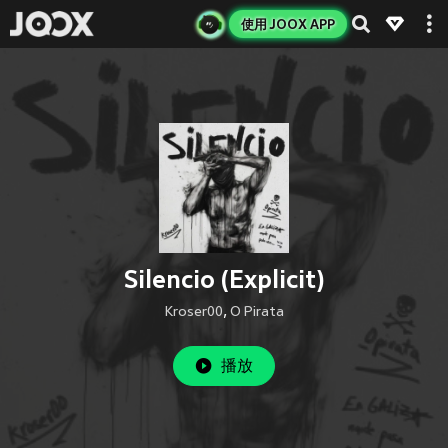
使用 JOOX APP
Silencio (Explicit)
Kroser00
,
O Pirata
播放