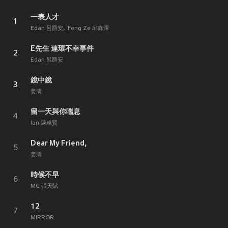
一表人才
1
Edan 呂爵安
Feng Ze 邱鋒澤
E先生 連環不幸事件
2
Edan 呂爵安
鏡中鏡
3
姜濤
留一天與你喘息
4
Ian 陳卓賢
Dear My Friend,
5
姜濤
時候不早
6
MC 張天賦
12
7
MIRROR