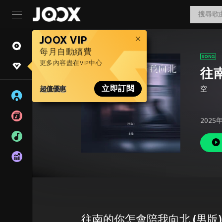
JOOX VIP
每月自動續費
更多內容盡在VIP中心
往
超值優惠
立即訂閱
空
2025
往南的你怎會陪我向北 (男版)