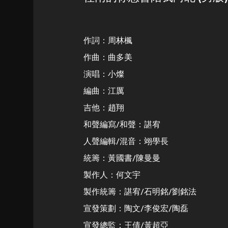
作詞：周林楓
作曲：曲多美
演唱：小燦
編曲：江厲
吉他：趙翔
和聲編寫/和聲：諶宥
人聲編輯/混音：翊學長
統籌：黃國書/陳曼曼
製作人：何文宇
製作統籌：諶宥/石明銘/劉銘法
宣發策劃：陶文/李俊宏/陶磊
宣發總監：王倩/黃超亞