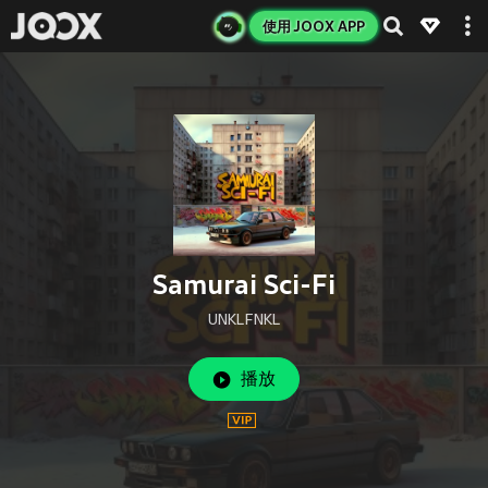
使用 JOOX APP
Samurai Sci-Fi
UNKLFNKL
播放