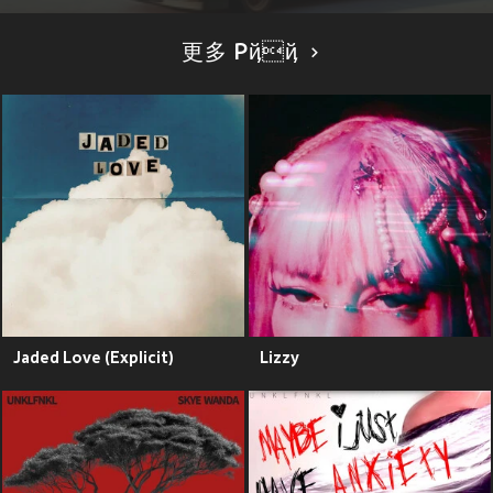
更多 Pҋҋ
Jaded Love (Explicit)
Lizzy