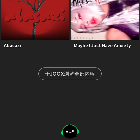
Abasazi
Maybe I Just Have Anxiety
于JOOX浏览全部内容