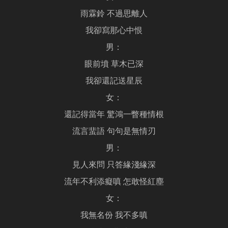
雨霖鈴 不過思離人
我卻寫那心中恨
男：
眼前墳 草木已深
我卻還記送星辰
女：
還記得當年 驚鴻一瞥種情根
流言蜚語 句句是無情刃
男：
見人來問 只答緣淺緣深
流年不利添癡嗔 怎敢怪紅塵
女：
我無名份 我不多嗔