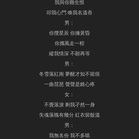
我與你難生恨
叩我心門 喚我名溫吞
男：
你攬星辰 你擁黃昏
你攜風走一程
縱我情深 不願再等
男：
冬雪落紅南 夢醒才知不留痕
一曲琵琶 聲聲是錐心疼
女：
不覺落淚 剩我孑然一身
失魂落魄有幾分 紅衣留餘溫
男：
我無名份 我不多嗔