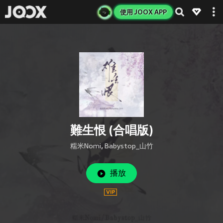
使用 JOOX APP
難生恨 (合唱版)
糯米Nomi
,
Babystop_山竹
播放