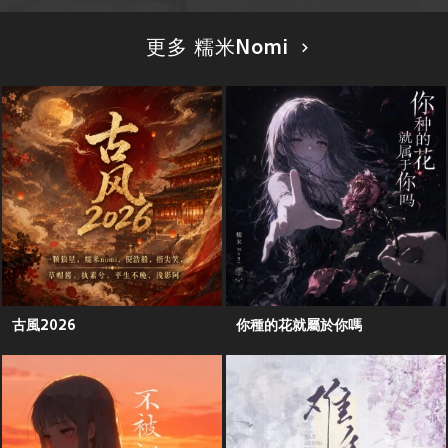
更多 糯米Nomi
古風2026
你種的花就屬於你嗎