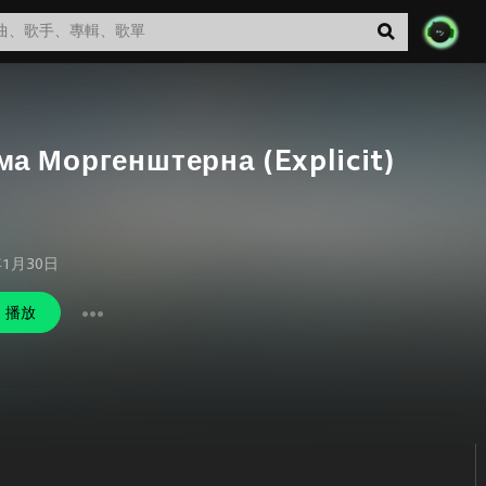
а Моргенштерна (Explicit)
年1月30日
播放