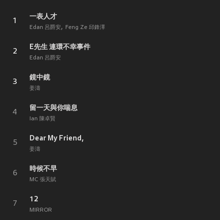
一表人才
1
Edan 呂爵安
Feng Ze 邱鋒澤
E先生 連環不幸事件
2
Edan 呂爵安
鏡中鏡
3
姜濤
留一天與你喘息
4
Ian 陳卓賢
Dear My Friend,
5
姜濤
時候不早
6
MC 張天賦
12
7
MIRROR