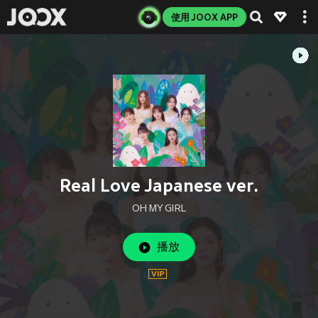
使用 JOOX APP
Real Love Japanese ver.
OH MY GIRL
播放