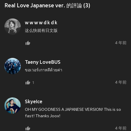
Real Love Japanese ver. 的評論 (3)
w w w w d k d k
这么快就有日文版
4 年前
Taeny LoveBUS
ขอเวอร์เกาหลีด้วยค่า
4 年前
1
SkyeIce
OH MY GOODNESS A JAPANESE VERSION! This is so
fast! Thanks Joox!
4 年前