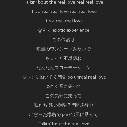
Talkin' bout the real love real real love
It's a real real love real real love
It's a real real love
なんて exotic experience
この偶然は
映畫のワンシーンみたいで
ちょっと不思議ね
だんだんスローモーション
ゆっくり動いてく感覚 so unreal real love
ゆれる音に乗って
この気分に乗って
私たち 遠い距離 7時間飛行中
出會った場所で pinkの風に乗って
Talkin' bout the real love