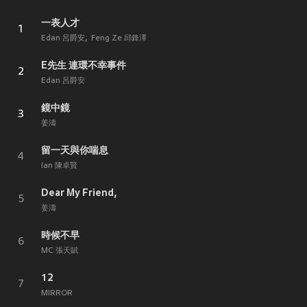
一表人才
1
Edan 呂爵安
Feng Ze 邱鋒澤
E先生 連環不幸事件
2
Edan 呂爵安
鏡中鏡
3
姜濤
留一天與你喘息
4
Ian 陳卓賢
Dear My Friend,
5
姜濤
時候不早
6
MC 張天賦
12
7
MIRROR