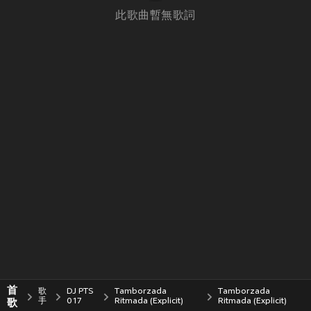
此歌曲暫無歌詞
首
歌
DJ PTS
Tamborzada
Tamborzada
歌
手
017
Ritmada (Explicit)
Ritmada (Explicit)