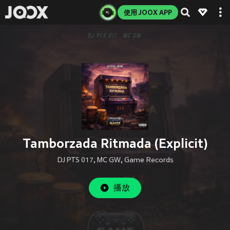
使用 JOOX APP
Tamborzada Ritmada (Explicit)
DJ PTS 017
,
MC GW
,
Game Records
播放