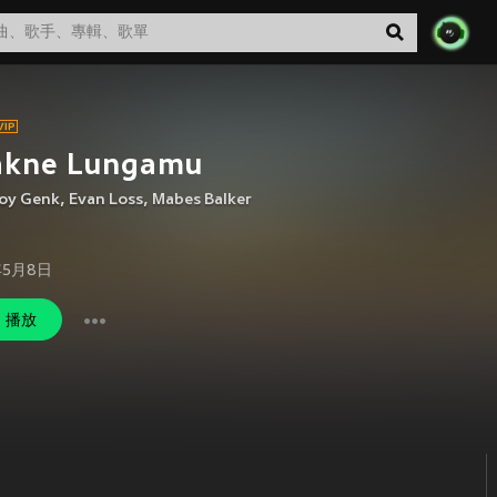
lakne Lungamu
oy Genk
,
Evan Loss
,
Mabes Balker
年5月8日
播放