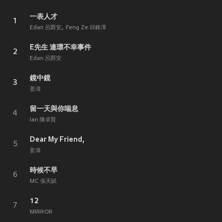
一表人才
1
Edan 呂爵安
Feng Ze 邱鋒澤
E先生 連環不幸事件
2
Edan 呂爵安
鏡中鏡
3
姜濤
留一天與你喘息
4
Ian 陳卓賢
Dear My Friend,
5
姜濤
時候不早
6
MC 張天賦
12
7
MIRROR