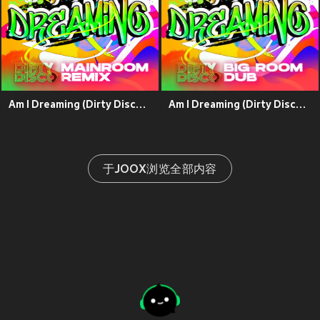
Am I Dreaming (Dirty Disco Mainroom Remix)
Am I Dreaming (Dirty Disco Big Room Dub)
于JOOX浏览全部内容