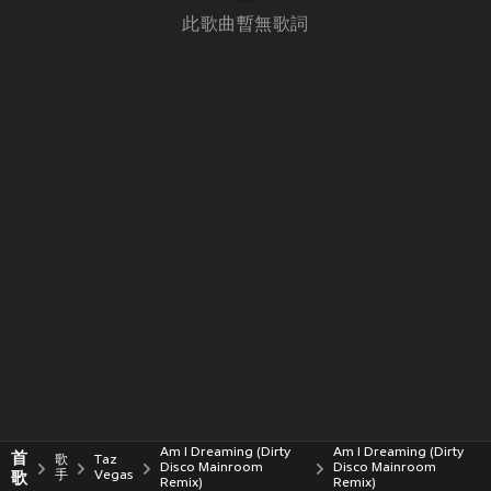
此歌曲暫無歌詞
Am I Dreaming (Dirty
Am I Dreaming (Dirty
首
歌
Taz
Disco Mainroom
Disco Mainroom
歌
手
Vegas
Remix)
Remix)