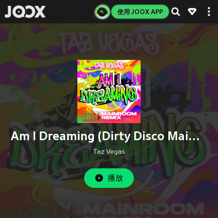
使用 JOOX APP
Am I Dreaming (Dirty Disco Mainroom Remix)
Taz Vegas
播放