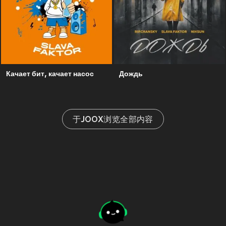
Качает бит, качает насос
Дождь
于JOOX浏览全部内容