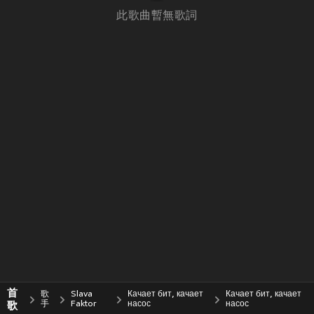
此歌曲暫無歌詞
首
歌
Slava
Качает бит, качает
Качает бит, качает
歌
手
Faktor
насос
насос