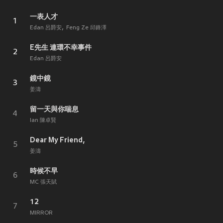
一表人才
1
Edan 呂爵安
Feng Ze 邱鋒澤
E先生 連環不幸事件
2
Edan 呂爵安
鏡中鏡
3
姜濤
留一天與你喘息
4
Ian 陳卓賢
Dear My Friend,
5
姜濤
時候不早
6
MC 張天賦
12
7
MIRROR