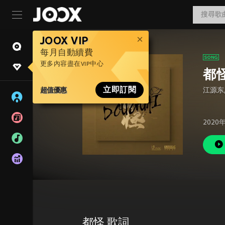
JOOX VIP
每月自動續費
更多內容盡在VIP中心
都
超值優惠
立即訂閱
江源东
2020
都怪 歌詞