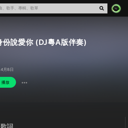
份說愛你 (DJ粵A版伴奏)
年4月8日
播放
 歌詞