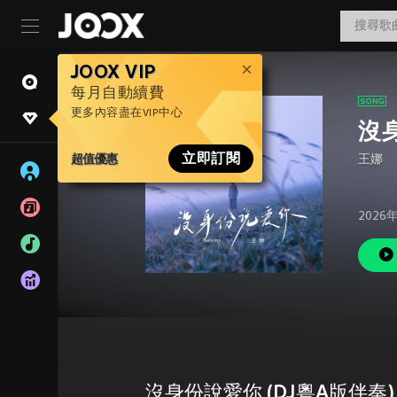
JOOX VIP
每月自動續費
更多內容盡在VIP中心
沒身
超值優惠
立即訂閱
王娜
2026
沒身份說愛你 (DJ粵A版伴奏)