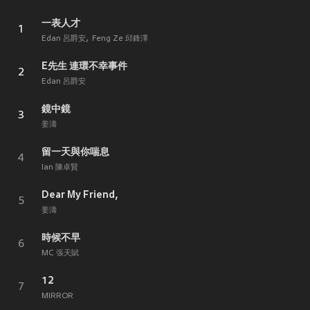
一表人才
1
Edan 呂爵安
Feng Ze 邱鋒澤
E先生 連環不幸事件
2
Edan 呂爵安
鏡中鏡
3
姜濤
留一天與你喘息
4
Ian 陳卓賢
Dear My Friend,
5
姜濤
時候不早
6
MC 張天賦
12
7
MIRROR