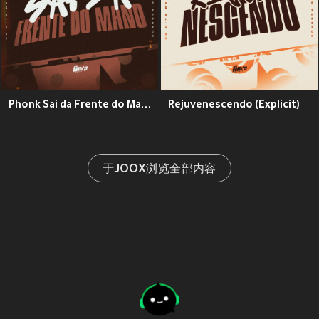
Phonk Sai da Frente do Mano (Explicit)
Rejuvenescendo (Explicit)
于JOOX浏览全部内容