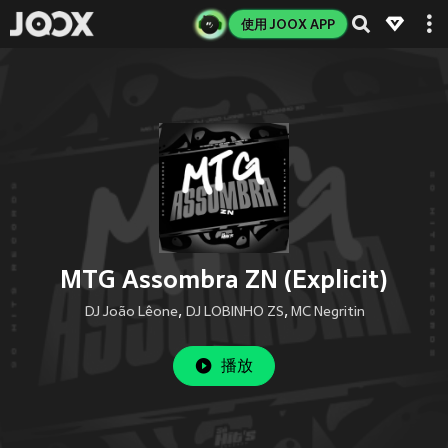
使用 JOOX APP
MTG Assombra ZN (Explicit)
DJ João Lêone
,
DJ LOBINHO ZS
,
MC Negritin
播放