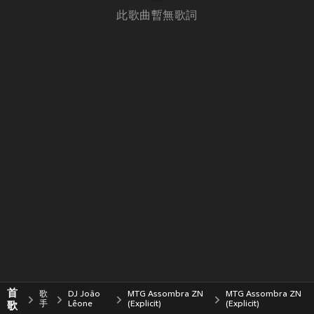
此歌曲暫無歌詞
首
歌
DJ João
MTG Assombra ZN
MTG Assombra ZN
歌
手
Lêone
(Explicit)
(Explicit)