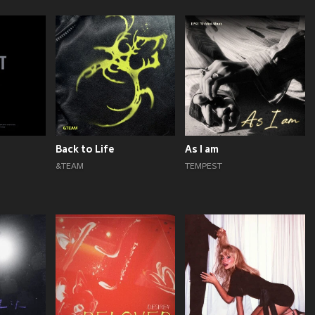
Back to Life
As I am
&TEAM
TEMPEST