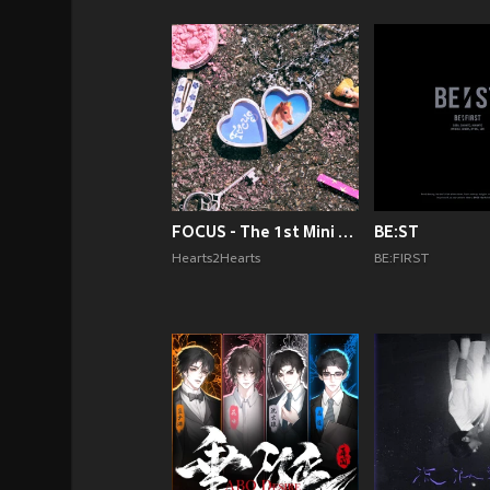
FOCUS - The 1st Mini Album
BE:ST
Hearts2Hearts
BE:FIRST