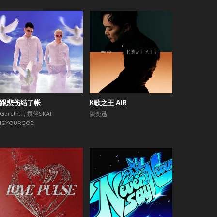
跟悲伤结了帐
K歌之王 AIR
Gareth.T
,
攬佬SKAI
陳奕迅
ISYOURGOD