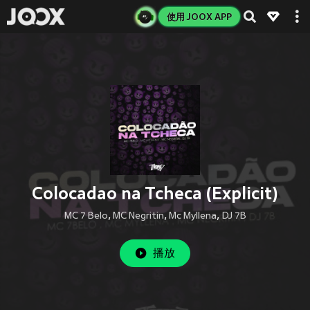
使用 JOOX APP
Colocadao na Tcheca (Explicit)
MC 7 Belo
,
MC Negritin
,
Mc Myllena
,
DJ 7B
播放