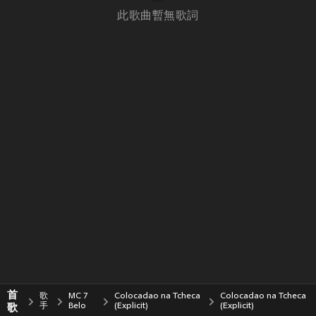
此歌曲暫無歌詞
首
歌
MC 7
Colocadao na Tcheca
Colocadao na Tcheca
歌
手
Belo
(Explicit)
(Explicit)