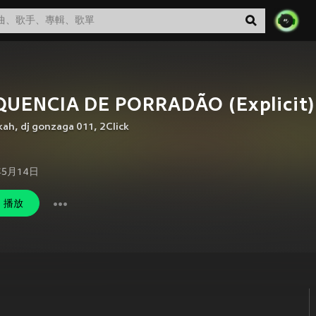
QUENCIA DE PORRADÃO (Explicit)
kah
,
dj gonzaga 011
,
2Click
年5月14日
播放