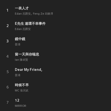
一表人才
1
Edan 呂爵安
Feng Ze 邱鋒澤
E先生 連環不幸事件
2
Edan 呂爵安
鏡中鏡
3
姜濤
留一天與你喘息
4
Ian 陳卓賢
Dear My Friend,
5
姜濤
時候不早
6
MC 張天賦
12
7
MIRROR