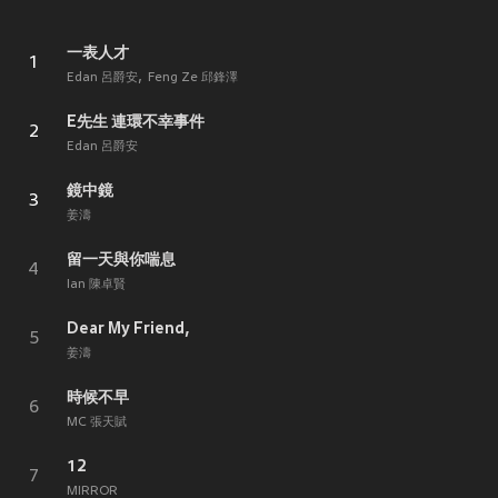
一表人才
1
Edan 呂爵安
Feng Ze 邱鋒澤
E先生 連環不幸事件
2
Edan 呂爵安
鏡中鏡
3
姜濤
留一天與你喘息
4
Ian 陳卓賢
Dear My Friend,
5
姜濤
時候不早
6
MC 張天賦
12
7
MIRROR