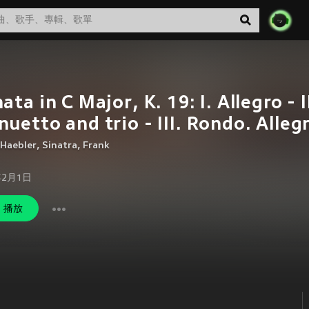
ata in C Major, K. 19: I. Allegro - I
uetto and trio - III. Rondo. Alleg
 Haebler
,
Sinatra, Frank
年2月1日
播放