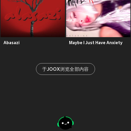
Abasazi
Maybe I Just Have Anxiety
于JOOX浏览全部内容