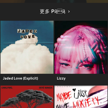
更多 Pҋҋ
Jaded Love (Explicit)
Lizzy