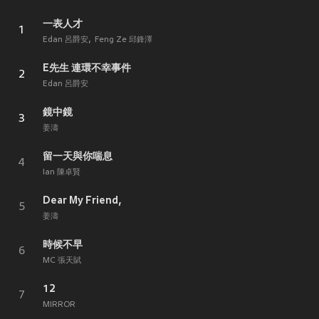
一表人才
1
Edan 呂爵安
Feng Ze 邱鋒澤
E先生 連環不幸事件
2
Edan 呂爵安
鏡中鏡
3
姜濤
留一天與你喘息
4
Ian 陳卓賢
Dear My Friend,
5
姜濤
時候不早
6
MC 張天賦
12
7
MIRROR