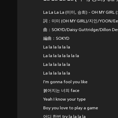
La La La La (미미, 승희) - OH MY GIR
詞：미미 (OH MY GIRL)/지인/YOON/Ee
曲：SOKYD/Daisy Guttridge/Dillon Des
編曲：SOKYD
La la la la la la
La la la la la la la la
La la la la la la
La la la la la la
I'm gonna fool you like
붉어지는 너의 face
Yeah I know your type
Boy you love to play a game
어디 한번 try la la la la