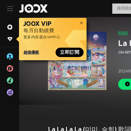
JOOX VIP
每月自動續費
更多內容盡在VIP中心
La
超值優惠
立即訂閱
OH MY
2024
La La La La (미미, 승희) 歌詞