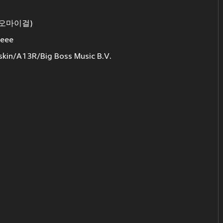
L (오마이걸)
eee
kin/A13R/Big Boss Music B.V.