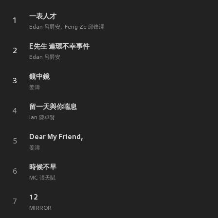
一表人才
1
Edan 呂爵安
Feng Ze 邱鋒澤
E先生 連環不幸事件
2
Edan 呂爵安
鏡中鏡
3
姜濤
留一天與你喘息
4
Ian 陳卓賢
Dear My Friend,
5
姜濤
時候不早
6
MC 張天賦
12
7
MIRROR