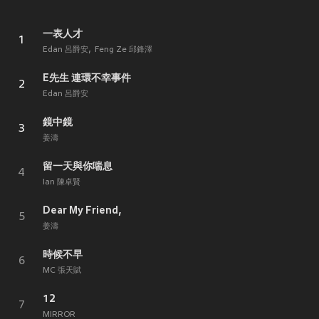
一表人才
1
Edan 呂爵安
Feng Ze 邱鋒澤
E先生 連環不幸事件
2
Edan 呂爵安
鏡中鏡
3
姜濤
留一天與你喘息
4
Ian 陳卓賢
Dear My Friend,
5
姜濤
時候不早
6
MC 張天賦
12
7
MIRROR