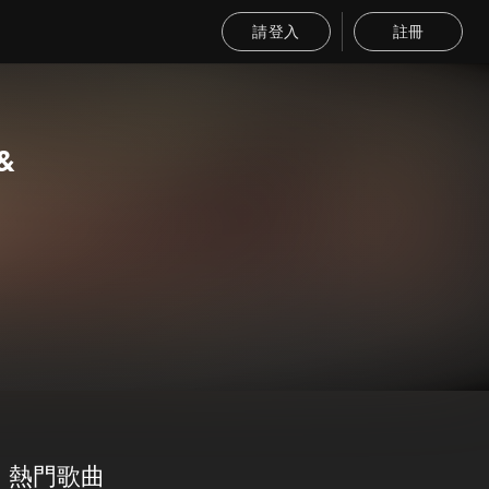
請登入
註冊
&
熱門歌曲