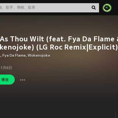
As Thou Wilt (feat. Fya Da Flame 
enojoke) (LG Roc Remix|Explicit)
c
,
Fya Da Flame
,
Wokenojoke
年1月6日
播放