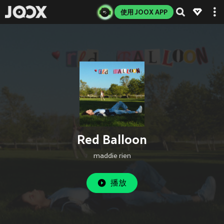
使用 JOOX APP
Red Balloon
maddie rien
播放