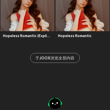
Hopeless Romantic (Explicit)
Hopeless Romantic
于JOOX浏览全部内容