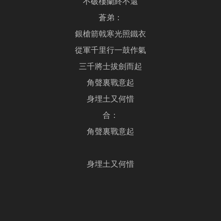
不破樓蘭終不還
蒼弟：
銀槍箭戟寒光照鐵衣
從軍千里行一鼓作氣
三千將士拔劍而起
角聲裏戰意起
身埋土又何惜
合：
角聲裏戰意起
身埋土又何惜