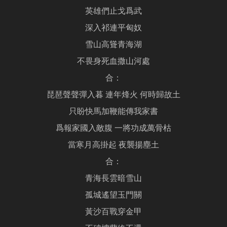
英雄們止戈爲武
深入祁連平匈奴
雪山高聳青海湖
不畏身死血撒山河處
合：
琵琶聲聲彈入暮 連年烽火 何時歸故土
只盼快馬加鞭能傳我家書
爲報家國入敵腹 一將功成萬骨枯
當寒月高掛起 夜襲揚塵土
合：
青海長雲暗雪山
孤城遙望玉門關
黃沙百戰穿金甲