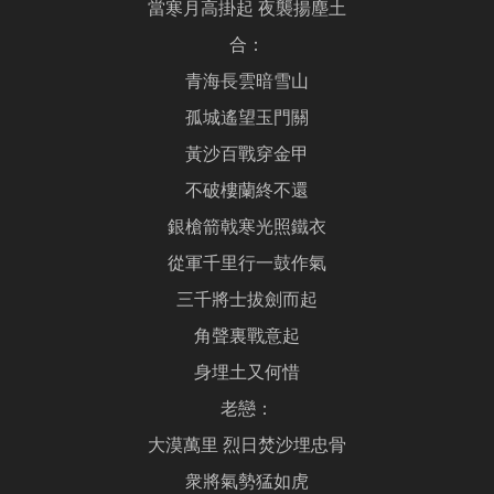
當寒月高掛起 夜襲揚塵土
合：
青海長雲暗雪山
孤城遙望玉門關
黃沙百戰穿金甲
不破樓蘭終不還
銀槍箭戟寒光照鐵衣
從軍千里行一鼓作氣
三千將士拔劍而起
角聲裏戰意起
身埋土又何惜
老戀：
大漠萬里 烈日焚沙埋忠骨
衆將氣勢猛如虎