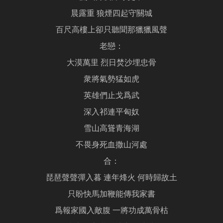
晨露重 狼煙四起守關城
百尺高樓上卻只聽聞那獵獵風聲
老戀：
大漠萬里 烈日焚沙埋忠骨
衆將氣勢猛如虎
英雄們止戈爲武
深入祁連平匈奴
雪山高聳青海湖
不畏身死血撒山河處
合：
琵琶聲聲彈入暮 連年烽火 何時歸故土
只盼快馬加鞭能傳我家書
爲報家國入敵腹 一將功成萬骨枯