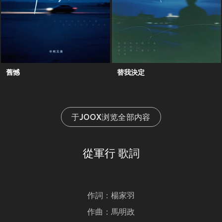
舊憾
替我決定
于JOOX浏览全部内容
從軍行 歌詞
作詞：楊家羽
作曲：馬明政