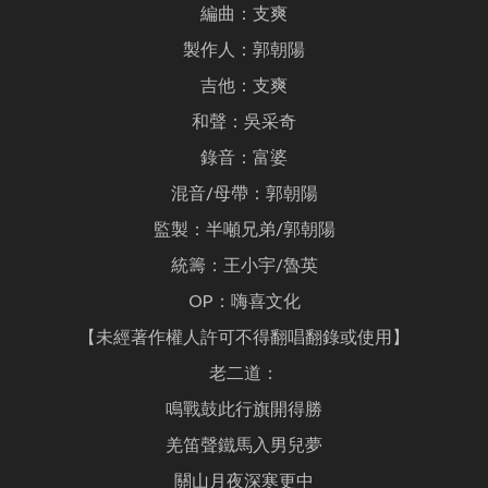
編曲：支爽
製作人：郭朝陽
吉他：支爽
和聲：吳采奇
錄音：富婆
混音/母帶：郭朝陽
監製：半噸兄弟/郭朝陽
統籌：王小宇/魯英
OP：嗨喜文化
【未經著作權人許可不得翻唱翻錄或使用】
老二道：
鳴戰鼓此行旗開得勝
羌笛聲鐵馬入男兒夢
關山月夜深寒更中