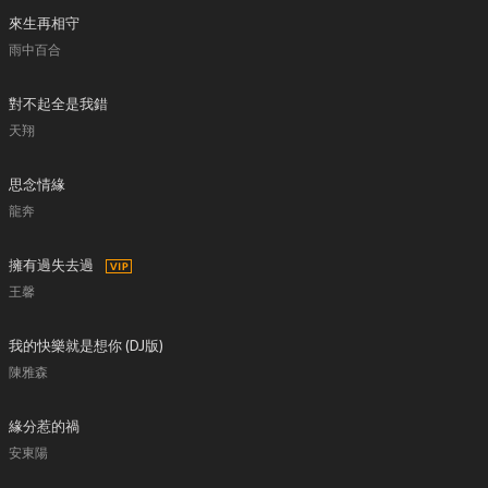
來生再相守
雨中百合
對不起全是我錯
天翔
思念情緣
龍奔
擁有過失去過
王馨
我的快樂就是想你 (DJ版)
陳雅森
緣分惹的禍
安東陽