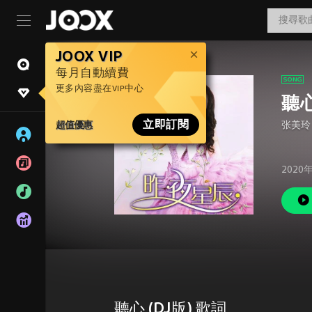
JOOX VIP
每月自動續費
更多內容盡在VIP中心
聽心
超值優惠
立即訂閱
张美玲
2020
聽心 (DJ版) 歌詞