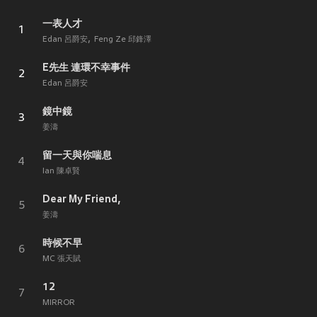
一表人才
1
Edan 呂爵安
Feng Ze 邱鋒澤
E先生 連環不幸事件
2
Edan 呂爵安
鏡中鏡
3
姜濤
留一天與你喘息
4
Ian 陳卓賢
Dear My Friend,
5
姜濤
時候不早
6
MC 張天賦
12
7
MIRROR