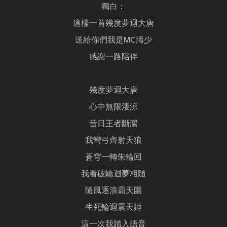
獨白：
這樣一首幾度夢迴大唐
送給你們我是MC濤少
感謝一路陪伴
幾度夢迴大唐
心中無限淒涼
昔日王者斷腸
我彎弓齊射天狼
蒼穹一轉朱輪回
我看破輪迴夢相隨
隨風逐浪霸天圍
生死輪迴震天錘
這一次我踏入語音