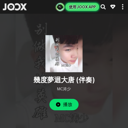
使用 JOOX APP
幾度夢迴大唐 (伴奏)
MC涛少
播放