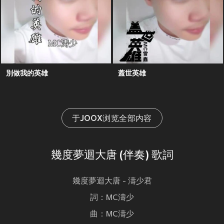
別做我的英雄
蓋世英雄
于JOOX浏览全部内容
幾度夢迴大唐 (伴奏) 歌詞
幾度夢迴大唐 - 濤少君
詞：MC濤少
曲：MC濤少