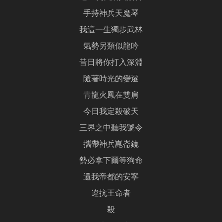
手持神兵天魔琴
我這一生獨步武林
氣勢另類似龍吟
昔日將你打入深淵
隨著時光的變遷
青龍火鳳在雙肩
今日我定殺破天
三界之中聽我號令
攜帶神兵崑崙鏡
勢必拿下爾等狗命
還我帝都的安寧
違抗王命者
殺