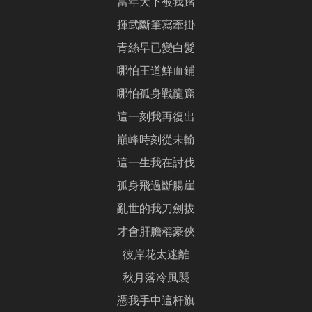
當年天下被我踏
揮武斷筆寫牽掛
青絲早已變白髮
哪怕王道鮮血鋪
哪怕孤身戰龍窟
這一刻我再復出
巔峰時刻從未輸
這一生我在討伐
孤身飛過斷腸崖
亂世的我刀劍拔
才會肝膽稱豪俠
彼岸花太迷離
秋月落冷風襲
憑我手中這杆旗