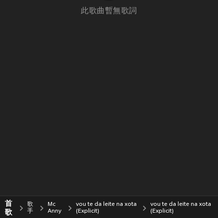
此歌曲暫無歌詞
首
歌
Mc
vou te da leite na xota
vou te da leite na xota
歌
手
Anny
(Explicit)
(Explicit)