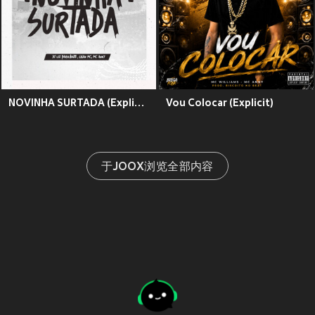
NOVINHA SURTADA (Explicit)
Vou Colocar (Explicit)
于JOOX浏览全部内容