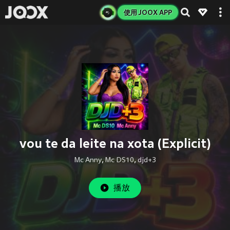
使用 JOOX APP
vou te da leite na xota (Explicit)
Mc Anny
,
Mc DS10
,
djd+3
播放