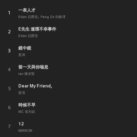
一表人才
1
Edan 呂爵安
Feng Ze 邱鋒澤
E先生 連環不幸事件
2
Edan 呂爵安
鏡中鏡
3
姜濤
留一天與你喘息
4
Ian 陳卓賢
Dear My Friend,
5
姜濤
時候不早
6
MC 張天賦
12
7
MIRROR