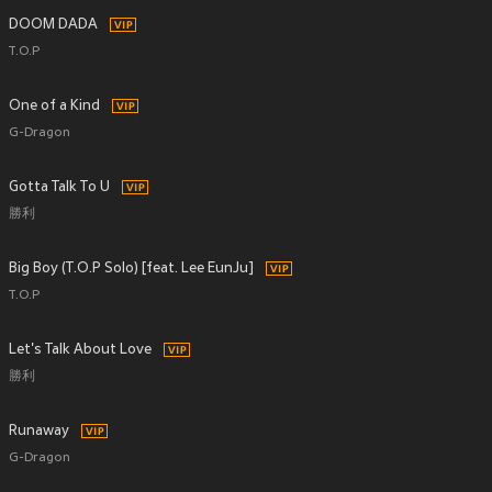
DOOM DADA
T.O.P
One of a Kind
G-Dragon
Gotta Talk To U
勝利
Big Boy (T.O.P Solo) [feat. Lee EunJu]
T.O.P
Let's Talk About Love
勝利
Runaway
G-Dragon