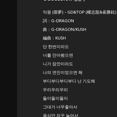
악몽 (噩夢) - GD&TOP (權志龍&崔勝鉉)
詞：G-DRAGON
曲：G-DRAGON/KUSH
編曲：KUSH
단 한번이라도
너를 안아봤으면
니가 잠깐이라도
나의 연인이었으면 해
부디부디부디부디 난 기도해
우리우리우리
둘이둘이둘이
그대가 너무좋아서
욕심만 자꾸 늘어서