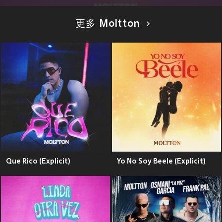
更多 Moltton
Que Rico (Explicit)
Yo No Soy Beele (Explicit)