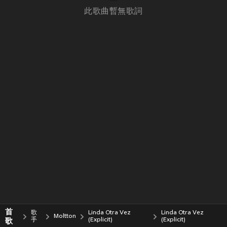
此歌曲暫無歌詞
首
歌
Linda Otra Vez
Linda Otra Vez
Moltton
歌
手
(Explicit)
(Explicit)