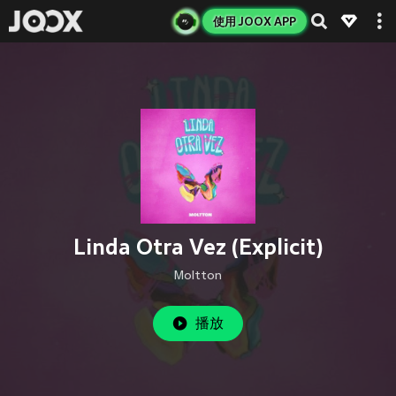
使用 JOOX APP
Linda Otra Vez (Explicit)
Moltton
播放