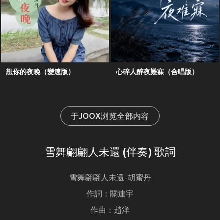
想你的夜晚（變速版）
心碎人醉夜難寐（合唱版）
于JOOX浏览全部内容
雪舞翩翩人未還 (伴奏) 歌詞
雪舞翩翩人未還-胡蜜丹
作詞：關連宇
作曲：趙洋