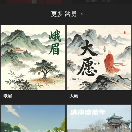
更多 路勇
峨眉
大願