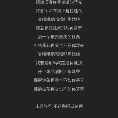
我撫摸著你曾撫過的時光
將念字印在牆上越拉越長
喲哦哦喲哦哦氈房姑娘
我若是雄鷹就飛往你身旁
摘一朵最美最美的格桑
可格桑花再美也不及你漂亮
喲哦哦喲哦哦氈房姑娘
我若是駿馬就路過你氈房
停下來品嚐酥油茶飄香
那酥油茶再香也不如你芬芳
那酥油茶再香也不如你芬芳
未經許可,不得翻唱或使用