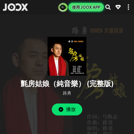
使用 JOOX APP
氈房姑娘（純音樂） (完整版)
路勇
播放