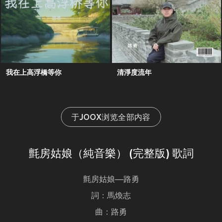
我在上高浮橋等你
清淨度流年
于JOOX浏览全部内容
氈房姑娘（純音樂） (完整版) 歌詞
氈房姑娘—路勇
詞：馬煥志
曲：路勇