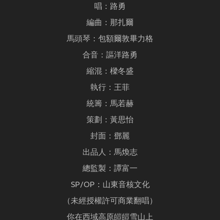
唱：路勇
編曲：那扎爾
馬頭琴：包額爾敦畢力格
合音：謳洋路勇
縮混：樑冬盛
執行：王菲
統籌：馬若赫
策劃：黃思怡
封面：鄧麗
出品人：馬煥志
總監製：譚富一
SP/OP：山東音核文化
（未經授權許可商業翻唱）
你在西域高原皚皚雪山上