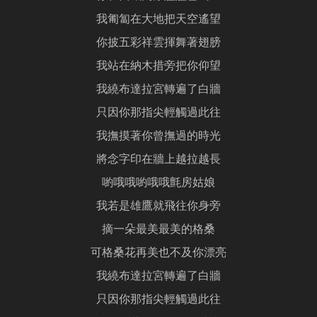
我匍匐在大地把天空遙望
你披五彩祥雲揮舞著翅膀
我站在納木措旁把你仰望
我繞布達拉宮轉遍了白牆
只因你那指尖輕觸過此往
我撫摸著你曾撫過的時光
將念字印在牆上越拉越長
喲哦哦喲哦哦氈房姑娘
我若是雄鷹就飛往你身旁
摘一朵最美最美的格桑
可格桑花再美也不及你漂亮
我繞布達拉宮轉遍了白牆
只因你那指尖輕觸過此往