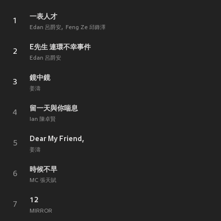
一表人才
1
Edan 呂爵安
Feng Ze 邱鋒澤
E先生 連環不幸事件
2
Edan 呂爵安
鏡中鏡
3
姜濤
留一天與你喘息
4
Ian 陳卓賢
Dear My Friend,
5
姜濤
時候不早
6
MC 張天賦
12
7
MIRROR