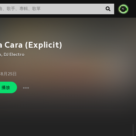
 Cara (Explicit)
n
,
DJ Electro
年8月25日
播放