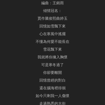
編曲：王銘雨
傾情冠名：
賈作騰俊熙曲婷玉
回憶如雪飄下來
心在寒風中搖擺
不懂為何愛不能長在
雪花飄下來
我就將你擁入胸懷
可是寒冬過了
你卻要離開
回憶曾經的對白
還在腦海裡徘徊
如今只剩我一人傷懷
走過熟悉的大街