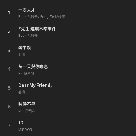
一表人才
1
Edan 呂爵安
Feng Ze 邱鋒澤
E先生 連環不幸事件
2
Edan 呂爵安
鏡中鏡
3
姜濤
留一天與你喘息
4
Ian 陳卓賢
Dear My Friend,
5
姜濤
時候不早
6
MC 張天賦
12
7
MIRROR