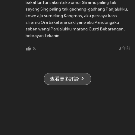
bakal luntur sakenteke umur Sliramu paling tak
sayang Sing paling tak gadhang-gadhang Panjalukku,
kowe aja sumelang Kangmas, aku percaya karo
sliramu Ora bakal ana sakliyane aku Pandongaku
saben wengi Panjalukku marang Gusti Bebarengan,
bebrayan tekanin
3 年前
8
查看更多評論