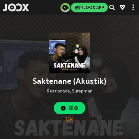
使用 JOOX APP
Saktenane (Akustik)
Restianade
,
Surepman
播放