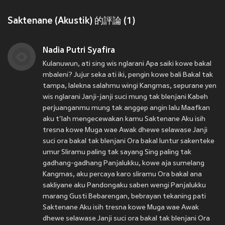
Saktenane (Akustik) 的評論 (1)
Nadia Putri Syafira
Kulanuwun, ati sing wis nglarani Apa saiki kowe bakal
mbaleni? Jujur seka ati iki, pengin kowe bali Bakal tak
tampa, lalekna salahmu wingi Kangmas, sepurane yen
wis nglarani Janji-janji suci mung tak blenjani Kabeh
perjuanganmu mung tak anggep angin lalu Maafkan
aku t'lah mengecewakan kamu Saktenane Aku isih
tresna kowe Muga wae Awak dhewe selawase Janji
suci ora bakal tak blenjani Ora bakal luntur sakenteke
umur Sliramu paling tak sayang Sing paling tak
gadhang-gadhang Panjalukku, kowe aja sumelang
Kangmas, aku percaya karo sliramu Ora bakal ana
sakliyane aku Pandongaku saben wengi Panjalukku
marang Gusti Bebarengan, bebrayan tekaning pati
Saktenane Aku isih tresna kowe Muga wae Awak
dhewe selawase Janji suci ora bakal tak blenjani Ora