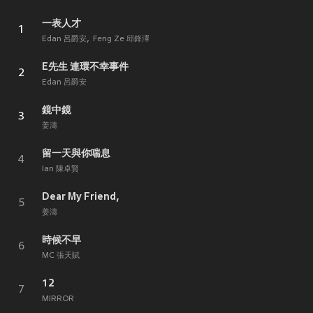
一表人才
1
Edan 呂爵安
Feng Ze 邱鋒澤
E先生 連環不幸事件
2
Edan 呂爵安
鏡中鏡
3
姜濤
留一天與你喘息
4
Ian 陳卓賢
Dear My Friend,
5
姜濤
時候不早
6
MC 張天賦
12
7
MIRROR