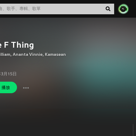
 F Thing
lliam
,
Ananta Vinnie
,
Kamasean
年3月15日
播放