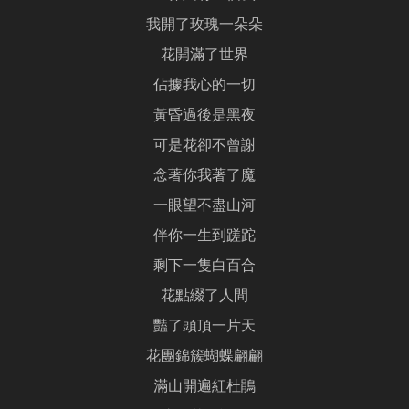
我開了玫瑰一朵朵
花開滿了世界
佔據我心的一切
黃昏過後是黑夜
可是花卻不曾謝
念著你我著了魔
一眼望不盡山河
伴你一生到蹉跎
剩下一隻白百合
花點綴了人間
豔了頭頂一片天
花團錦簇蝴蝶翩翩
滿山開遍紅杜鵑