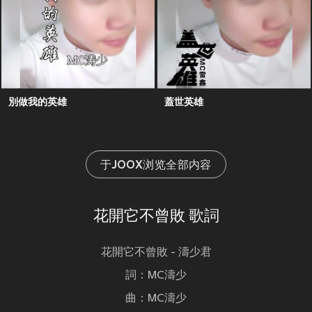
別做我的英雄
蓋世英雄
于JOOX浏览全部内容
花開它不曾敗 歌詞
花開它不曾敗 - 濤少君
詞：MC濤少
曲：MC濤少