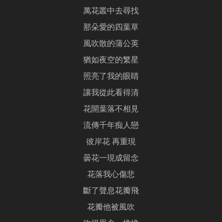
萬花叢中去尋找
那朵愛的四葉草
風吹散的蒲公英
猶如夜空的繁星
照亮了我的眼睛
讓我從此看得清
花開葉落不相見
流傳千年痴人戀
彼岸花 再重現
曇花一現成留念
花落我心傷悲
斷了聲息花瓣飛
花瓣他被風吹