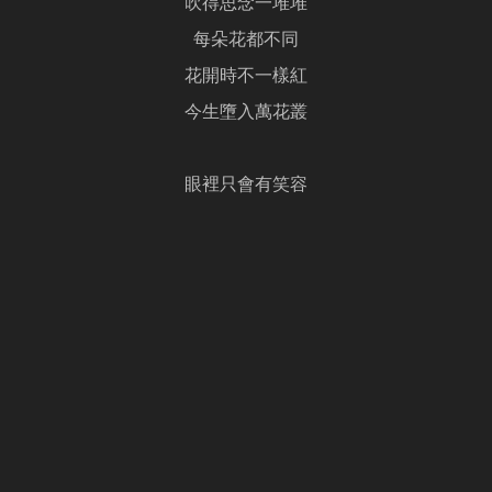
吹得思念一堆堆
每朵花都不同
花開時不一樣紅
今生墮入萬花叢
眼裡只會有笑容