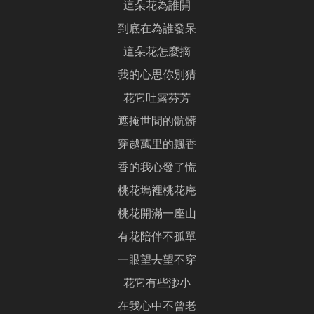
這朵花為誰開
到底在為誰發呆
這朵花怎麼摘
我的心思你別猜
花它吐露芬芳
遮掩世間的骯髒
穿越萬里的飄香
香的我心發了慌
桃花塢裡桃花庵
桃花開滿一座山
有花陪伴不孤單
一眼望去望不穿
花它有些渺小
在我心中不曾老