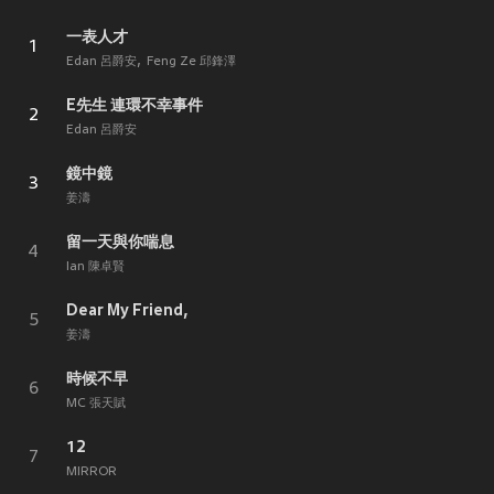
一表人才
1
Edan 呂爵安
Feng Ze 邱鋒澤
E先生 連環不幸事件
2
Edan 呂爵安
鏡中鏡
3
姜濤
留一天與你喘息
4
Ian 陳卓賢
Dear My Friend,
5
姜濤
時候不早
6
MC 張天賦
12
7
MIRROR