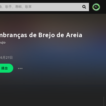
branças de Brejo de Areia
aujo
年6月27日
播放