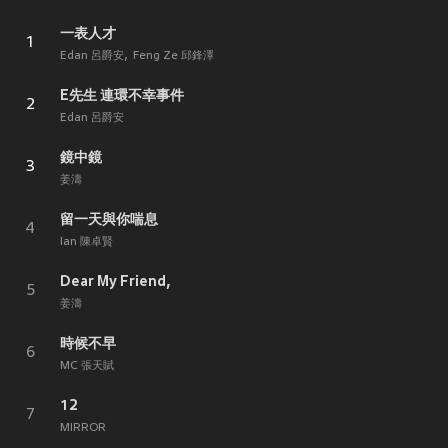
一表人才
1
Edan 呂爵安
Feng Ze 邱鋒澤
E先生 連環不幸事件
2
Edan 呂爵安
鏡中鏡
3
姜濤
留一天與你喘息
4
Ian 陳卓賢
Dear My Friend,
5
姜濤
時候不早
6
MC 張天賦
12
7
MIRROR