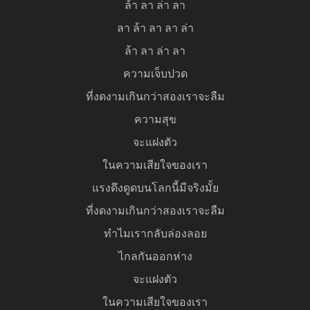
ล้า ลา ล่า ลา
ลา ล้า ลา ลา ล่า
ล้า ลา ล่า ลา
ความเจ็บปวด
ที่งดงามเกินกว่าสองเราจะลืม
ความสุข
จะแฝงตัว
ในความเสียใจของเรา
แรงดึงดูดบนโลกนี้มีจริงมั้ย
ที่งดงามเกินกว่าสองเราจะลืม
ทำไมเรากลับล่องลอย
ไกลกันออกห่าง
จะแฝงตัว
ในความเสียใจของเรา