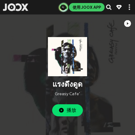
使用 JOOX APP
แรงดึงดูด
Greasy Cafe'
播放