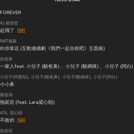
FOREVER
AJ 賴煜哲
起飛了
NAT健豪
向你靠近 (互動連續劇《我們一起合租吧》主題曲)
徐嘉葦
一家人feat. 小兒子 (駱爸鼻) 、小兒子 (駱媽咪) 、小兒子 (阿白)
小兒子(阿甯咕)
小兒子(駱爸鼻)
小兒子(駱媽咪)
小兒子(阿白)
小小鼻
陳嘉瑀
拖延症 (feat. Lara梁心頤)
ATii
梁心頤
不敗的
徐若瑄