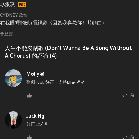
冰激凌
CYDNEY 欣怡
在我眼裡的她 (電視劇《因為我喜歡你》片頭曲)
曾昱嘉
人生不能沒副歌 (Don’t Wanna Be A Song Without
A Chorus) 的評論 (4)
Molly🕊
歌劇feel, 好正！支持Ella~💕💕
6 年前
Jack Ng
好正 上左引
6 年前