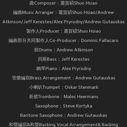
曲Composer：蕭賀碩Shuo Hsiao
編曲Music Arranger：蕭賀碩Shuo Hsiao/Andrew
Atkinson/Jeff Kerestes/Alex Pryrodny/Andrew Gutauskas
製作人Producer：蕭賀碩Shuo Hsiao
編曲部分共同製作人Co-Producer：Dominic Fallacaro
鼓Drums：Andrew Atkinson
貝斯Bass：Jeff Kerestes
鋼琴Piano：Alex Pryrodny
管樂編寫Brass Arrangement：Andrew Gutauskas
小喇叭Trumpet：Oskar Stenmark
長號Trombone：Malec Heermans
Saxophone：Steve Kortyka
Baritone Saxophone：Andrew Gutauskas
和聲編寫&和聲Backing Vocal Arrangement& Backing