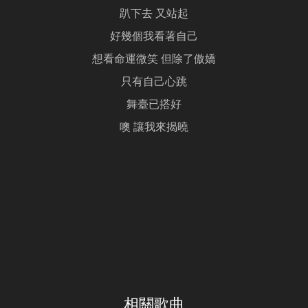
趴下去 又站起
好幾個我看著自己
想看命運微笑 但除了傲嬌
只有自己心跳
舞臺已搭好
噢 讓我來揭曉
相關歌曲