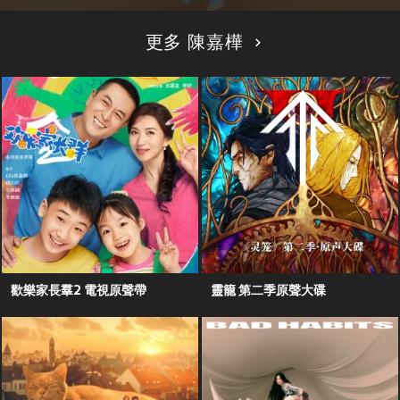
更多 陳嘉樺
歡樂家長羣2 電視原聲帶
靈籠 第二季原聲大碟