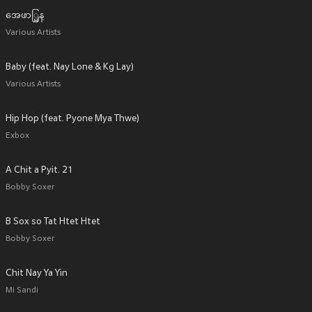
အေဖာ္မြန္
Various Artists
Baby (feat. Nay Lone & Kg Lay)
Various Artists
Hip Hop (feat. Pyone Mya Thwe)
Exbox
A Chit a Pyit. 21
Bobby Soxer
B Sox so Tat Htet Htet
Bobby Soxer
Chit Nay Ya Yin
Mi Sandi