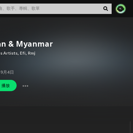
an & Myanmar
s Artists
,
Efi
,
Rmj
年9月4日
播放