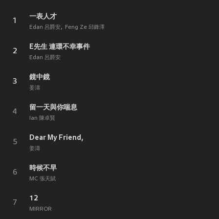
一表人才
1
Edan 呂爵安
Feng Ze 邱鋒澤
E先生 連環不幸事件
2
Edan 呂爵安
鏡中鏡
3
姜濤
留一天與你喘息
4
Ian 陳卓賢
Dear My Friend,
5
姜濤
時候不早
6
MC 張天賦
12
7
MIRROR