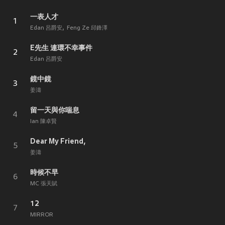
一表人才
1
Edan 呂爵安
Feng Ze 邱鋒澤
E先生 連環不幸事件
2
Edan 呂爵安
鏡中鏡
3
姜濤
留一天與你喘息
4
Ian 陳卓賢
Dear My Friend,
5
姜濤
時候不早
6
MC 張天賦
12
7
MIRROR