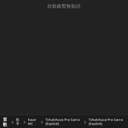
此歌曲暫無歌詞
首
歌
Kaue
Tchutchuca Pra Sarra
Tchutchuca Pra Sarra
歌
手
MC
(Explicit)
(Explicit)