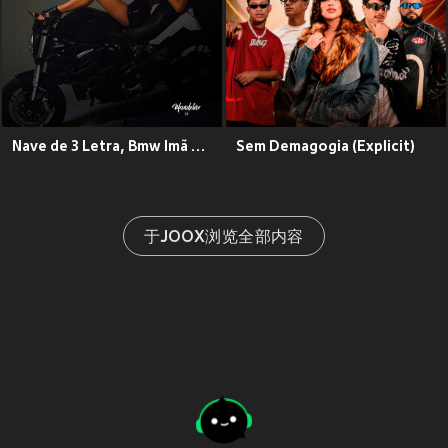
Nave de 3 Letra, Bmw Imã de Bct - Ktm (Explicit)
Sem Demagogia (Explicit)
于JOOX浏览全部内容