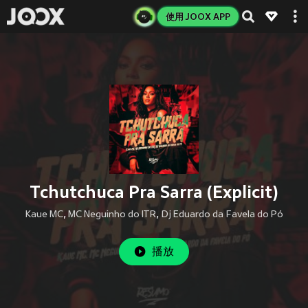
使用 JOOX APP
Tchutchuca Pra Sarra (Explicit)
Kaue MC
,
MC Neguinho do ITR
,
Dj Eduardo da Favela do Pó
播放